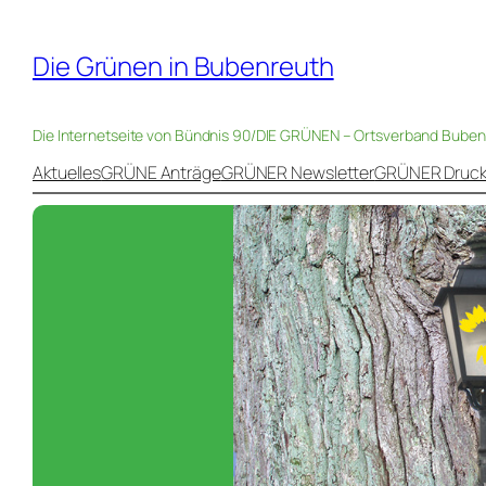
Zum
Inhalt
Die Grünen in Bubenreuth
springen
Die Internetseite von Bündnis 90/DIE GRÜNEN – Ortsverband Bube
Aktuelles
GRÜNE Anträge
GRÜNER Newsletter
GRÜNER Druc