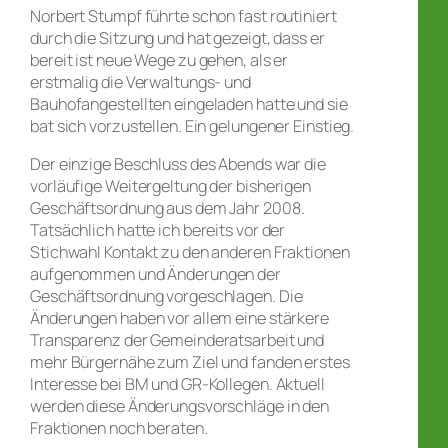
Norbert Stumpf führte schon fast routiniert
durch die Sitzung und hat gezeigt, dass er
bereit ist neue Wege zu gehen, als er
erstmalig die Verwaltungs- und
Bauhofangestellten eingeladen hatte und sie
bat sich vorzustellen. Ein gelungener Einstieg.
Der einzige Beschluss des Abends war die
vorläufige Weitergeltung der bisherigen
Geschäftsordnung aus dem Jahr 2008.
Tatsächlich hatte ich bereits vor der
Stichwahl Kontakt zu den anderen Fraktionen
aufgenommen und Änderungen der
Geschäftsordnung vorgeschlagen. Die
Änderungen haben vor allem eine stärkere
Transparenz der Gemeinderatsarbeit und
mehr Bürgernähe zum Ziel und fanden erstes
Interesse bei BM und GR-Kollegen. Aktuell
werden diese Änderungsvorschläge in den
Fraktionen noch beraten.