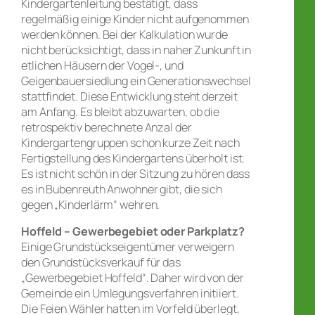
Kindergartenleitung bestätigt, dass
regelmäßig einige Kinder nicht aufgenommen
werden können. Bei der Kalkulation wurde
nicht berücksichtigt, dass in naher Zunkunft in
etlichen Häusern der Vogel-, und
Geigenbauersiedlung ein Generationswechsel
stattfindet. Diese Entwicklung steht derzeit
am Anfang. Es bleibt abzuwarten, ob die
retrospektiv berechnete Anzal der
Kindergartengruppen schon kurze Zeit nach
Fertigstellung des Kindergartens überholt ist.
Es ist nicht schön in der Sitzung zu hören dass
es in Bubenreuth Anwohner gibt, die sich
gegen „Kinderlärm“ wehren.
Hoffeld – Gewerbegebiet oder Parkplatz?
Einige Grundstückseigentümer verweigern
den Grundstücksverkauf für das
„Gewerbegebiet Hoffeld“. Daher wird von der
Gemeinde ein Umlegungsverfahren initiiert.
Die Feien Wähler hatten im Vorfeld überlegt,