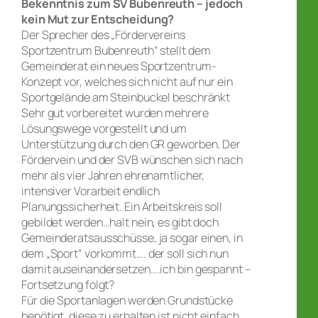
Bekenntnis zum SV Bubenreuth – jedoch
kein Mut zur Entscheidung?
Der Sprecher des „Fördervereins
Sportzentrum Bubenreuth“ stellt dem
Gemeinderat ein neues Sportzentrum-
Konzept vor, welches sich nicht auf nur ein
Sportgelände am Steinbuckel beschränkt
Sehr gut vorbereitet wurden mehrere
Lösungswege vorgestellt und um
Unterstützung durch den GR geworben. Der
Fördervein und der SVB wünschen sich nach
mehr als vier Jahren ehrenamtlicher,
intensiver Vorarbeit endlich
Planungssicherheit. Ein Arbeitskreis soll
gebildet werden…halt nein, es gibt doch
Gemeinderatsausschüsse, ja sogar einen, in
dem „Sport“ vorkommt…. der soll sich nun
damit auseinandersetzen….ich bin gespannt –
Fortsetzung folgt?
Für die Sportanlagen werden Grundstücke
benötigt, diese zu erhalten ist nicht einfach.