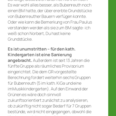
Es war wohl alles besser, als Bubenreuth noch
einen BM hatte, der über ererbte Grundstücke
von Bubenreuther Bauern verfügen konnte.
Oder wie kann die Bemerkung von Frau Paulus
verstanden werden als sie zum BM sagte: ich
weiß schon Norbert, Du hast keine
Grundstücke.
Es ist unumstritten – für den kath.
Kindergarten ist eine Sanierung
angebracht.
Außerdem ist seit 13 Jahren die
fünfte Gruppe als räumliches Provisorium
eingerichtet. Die dem GR vorgestellte
Berechnung fordert weiterhin sechs Gruppen
für Bubenreuth (5 im kath. KiGa und eine
imMusikkindergarten). Auf den Einwand der
Grünen es wäre doch sinnvoll
zukunftsorientiert zunächst zu analysieren,
ob zukünftig nicht sogar Bedarf für 7 Gruppen
bestünde, wird nicht eingegangen, obwohl die