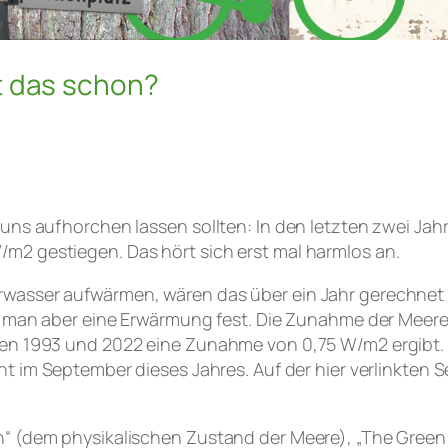
t das schon?
uns aufhorchen lassen sollten: In den letzten zwei Jah
2 gestiegen. Das hört sich erst mal harmlos an.
sser aufwärmen, wären das über ein Jahr gerechnet 8 °C
lt man aber eine Erwärmung fest. Die Zunahme der Meer
en 1993 und 2022 eine Zunahme von 0,75 W/m2 ergibt. N
icht im September dieses Jahres. Auf der hier verlinkten
n“ (dem physikalischen Zustand der Meere), „The Gree