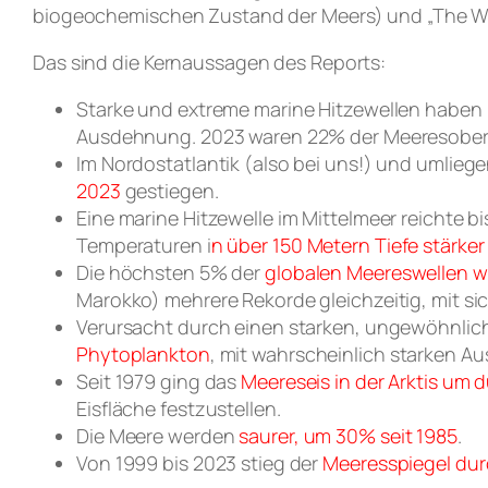
biogeochemischen Zustand der Meers) und „The Wh
Das sind die Kernaussagen des Reports:
Starke und extreme marine Hitzewellen haben 
Ausdehnung. 2023 waren 22% der Meeresoberfl
Im Nordostatlantik (also bei uns!) und umlieg
2023
gestiegen.
Eine marine Hitzewelle im Mittelmeer reichte bi
Temperaturen i
n über 150 Metern Tiefe stärker
Die höchsten 5% der
globalen Meereswellen w
Marokko) mehrere Rekorde gleichzeitig, mit s
Verursacht durch einen starken, ungewöhnlich
Phytoplankton
, mit wahrscheinlich starken A
Seit 1979 ging das
Meereseis in der Arktis um 
Eisfläche festzustellen.
Die Meere werden
saurer, um 30% seit 1985
.
Von 1999 bis 2023 stieg der
Meeresspiegel dur