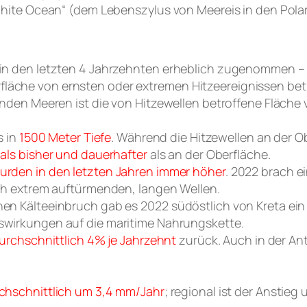
ite Ocean“ (dem Lebenszylus von Meereis in den Polar
in den letzten 4 Jahrzehnten erheblich zugenommen – in
äche von ernsten oder extremen Hitzeereignissen betr
enden Meeren ist die von Hitzewellen betroffene Fläche
s in
1500 Meter Tiefe
. Während die Hitzewellen an der O
 als bisher und dauerhafter
als an der Oberfläche.
urden in den letzten Jahren immer höher
. 2022 brach ei
ich extrem auftürmenden, langen Wellen.
en Kälteeinbruch gab es 2022 südöstlich von Kreta ei
uswirkungen auf die maritime Nahrungskette.
durchschnittlich 4% je Jahrzehnt
zurück. Auch in der Ant
chschnittlich um 3,4 mm/Jahr
; regional ist der Anstieg 