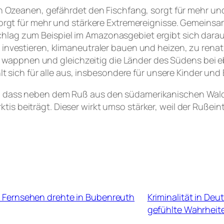
 den Ozeanen, gefährdet den Fischfang, sorgt für meh
 sorgt für mehr und stärkere Extremereignisse. Gemeinsa
lag zum Beispiel im Amazonasgebiet ergibt sich daraus
 investieren, klimaneutraler bauen und heizen, zu ren
wappnen und gleichzeitig die Länder des Südens be
lt sich für alle aus, insbesondere für unsere Kinder und 
, dass neben dem Ruß aus den südamerikanischen Wald
s beiträgt. Dieser wirkt umso stärker, weil der Rußeint
: Fernsehen drehte in Bubenreuth
Kriminalität in De
gefühlte Wahrheit