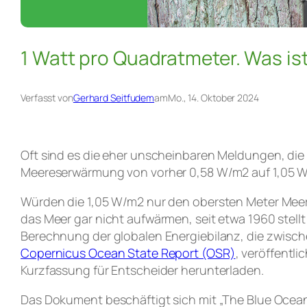
1 Watt pro Quadratmeter. Was is
Verfasst von
Gerhard Seitfudem
am
Mo., 14. Oktober 2024
Oft sind es die eher unscheinbaren Meldungen, die 
Meereserwärmung von vorher 0,58 W/m2 auf 1,05 W/m
Würden die 1,05 W/m2 nur den obersten Meter Meerwa
das Meer gar nicht aufwärmen, seit etwa 1960 stel
Berechnung der globalen Energiebilanz, die zwisch
Copernicus Ocean State Report (OSR)
, veröffentl
Kurzfassung für Entscheider herunterladen.
Das Dokument beschäftigt sich mit „The Blue Ocea