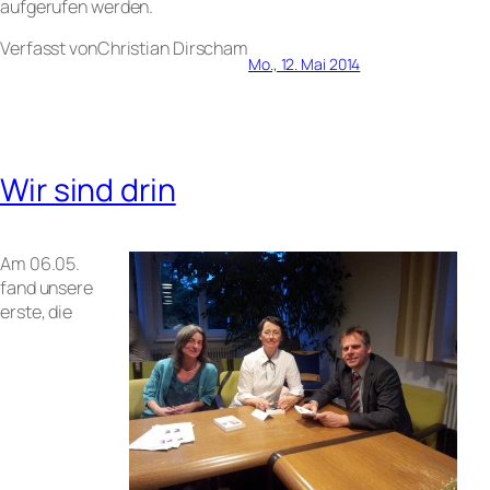
aufgerufen werden.
Verfasst von
Christian Dirsch
am
Mo., 12. Mai 2014
Wir sind drin
Am 06.05.
fand unsere
erste, die