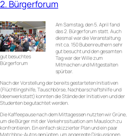
2. Bürgerforum
Am Samstag, den 5. April fand
das 2. Bürgerforum statt. Auch
diesmal war die Veranstaltung
mit ca. 150 Bubenreuthern sehr
gut besucht und den gesamten
gut besuchtes
Tag war der Wille zum
Bürgerforum
Mitmachen und Mitgestalten
spürbar.
Nach der Vorstellung der bereits gestarteten Initiativen
(Flüchtlingshilfe, Tauschbörse, Nachbarschaftshilfe und
Ideenwerkstatt) konnten die Stände der Initiativen und der
Studenten begutachtet werden.
Die Kaffeepause nach dem Mittagessen nutzten wir Grüne,
um die Bürger mit der Verkehrssituation am Mausloch zu
konfrontieren. Ein einfach skizzierter Plan und ein paar
Matchbox-Autos genügten, um angeregte Diskussionen