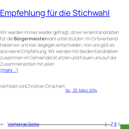
Empfehlung für die Stichwahl
Wir werden immer wieder gefragt, ob wir einen Kandidaten
für die
Bürgermeister
wahl unterstützen. Im Ortsverband
haben wir uns klar dagegen entschieden. Von uns gibt es
also keine Empfehlung. Wir werden mit beiden Kandidaten
zusammen im Gemeinderat sitzen und freuen uns auf die
Zusammenarbeit mit allen.
(mehr …)
Verfasst von
Christian Dirsch
am
So., 23. März 2014
←
Vorherige Seite
1
…
7
8
9