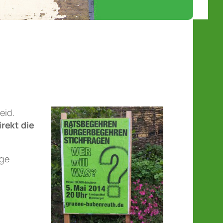
eid.
rekt die
age