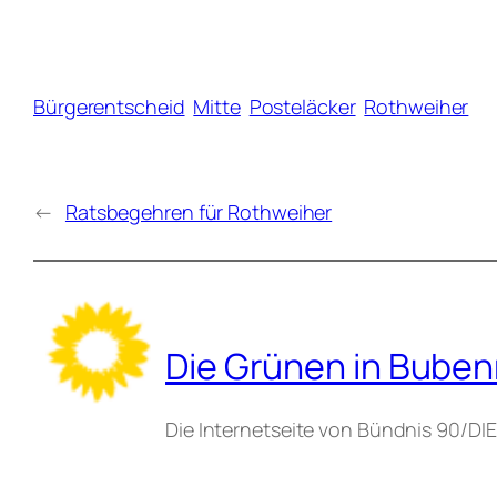
Bürgerentscheid
Mitte
Posteläcker
Rothweiher
←
Ratsbegehren für Rothweiher
Die Grünen in Buben
Die Internetseite von Bündnis 90/D