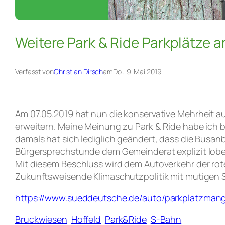
Weitere Park & Ride Parkplätze 
Verfasst von
Christian Dirsch
am
Do., 9. Mai 2019
Am 07.05.2019 hat nun die konservative Mehrheit a
erweitern. Meine Meinung zu Park & Ride habe ich b
damals hat sich lediglich geändert, dass die Busan
Bürgersprechstunde dem Gemeinderat explizit lobe
Mit diesem Beschluss wird dem Autoverkehr der rot
Zukunftsweisende Klimaschutzpolitik mit mutigen S
https://www.sueddeutsche.de/auto/parkplatzmang
Bruckwiesen
Hoffeld
Park&Ride
S-Bahn