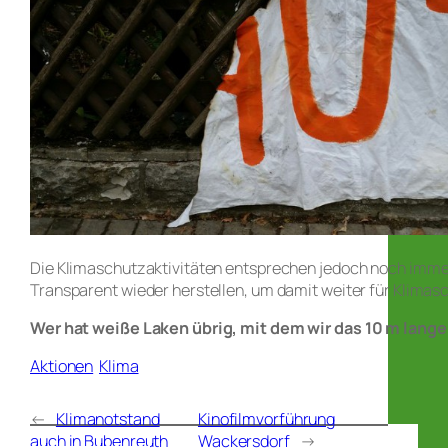
Die Klimaschutzaktivitäten entsprechen jedoch noch imme
Transparent wieder herstellen, um damit weiter für Klimas
Wer hat weiße Laken übrig, mit dem wir das 10 m lang
Aktionen
Klima
←
Klimanotstand
Kinofilmvorführung
auch in Bubenreuth
Wackersdorf
→