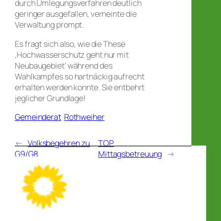
durch Umlegungsverfahren deutlich
geringer ausgefallen, verneinte die
Verwaltung prompt.
Es fragt sich also, wie die These
‚Hochwasserschutz geht nur mit
Neubaugebiet‘ während des
Wahlkampfes so hartnäckig aufrecht
erhalten werden konnte. Sie entbehrt
jeglicher Grundlage!
Gemeinderat
Rothweiher
←
Volksbegehren zu
TOP
G9/G8
Mittagsbetreuung
→