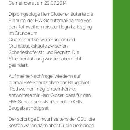
Gemeinderat am 29.07.2014
Diplomgeologe Herr Gloser erläuterte die
Planung der HW-Schutzmaßnahme von
den Rothweihern bis zur Regnitz. Es ging
im Grunde um
Querschnittserweiterungen und
Grundstückskäufe zwischen
Scherleshoferstr. und Regnitz. Die
Streckenführung wurde dabei nicht
geändert.
Auf meine Nachfrage, wie denn auf
einmal HW-Schutz ohne das Baugebiet
‚Rothweiher‘ möglich sein könne,
antwortete mir Herr Gloser, dass für den
HW-Schutz selbstverständlich KEIN
Baugebiet nötig sei.
Der sofortige Einwurf seitens der CSU, die
Kosten wären dann aber für die Gemeinde