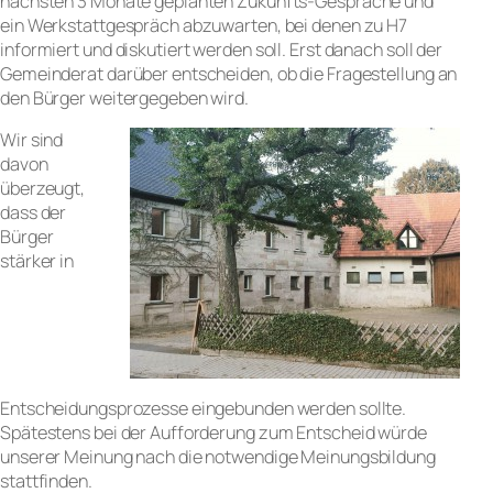
nächsten 3 Monate geplanten Zukunfts-Gespräche und
ein Werkstattgespräch abzuwarten, bei denen zu H7
informiert und diskutiert werden soll. Erst danach soll der
Gemeinderat darüber entscheiden, ob die Fragestellung an
den Bürger weitergegeben wird.
Wir sind
davon
überzeugt,
dass der
Bürger
stärker in
Entscheidungsprozesse eingebunden werden sollte.
Spätestens bei der Aufforderung zum Entscheid würde
unserer Meinung nach die notwendige Meinungsbildung
stattfinden.