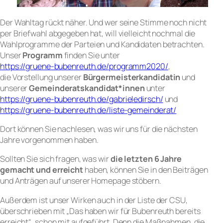
Der Wahltag rückt näher. Und wer seine Stimme noch nicht
per Briefwahl abgegeben hat, will vielleicht nochmal die
Wahlprogramme der Parteien und Kandidaten betrachten.
Unser
Programm
finden Sie unter
https://gruene-bubenreuth.de/programm2020/
,
die Vorstellung unserer
Bürgermeisterkandidatin
und
unserer
Gemeinderatskandidat*innen
unter
https://gruene-bubenreuth.de/gabrieledirsch/
und
https://gruene-bubenreuth.de/liste-gemeinderat/
Dort können Sie nachlesen, was wir uns für die nächsten
Jahre vorgenommen haben.
Sollten Sie sich fragen, was wir
die letzten 6 Jahre
gemacht und erreicht
haben, können Sie in den Beiträgen
und Anträgen auf unserer Homepage stöbern.
Außerdem ist unser Wirken auch in der Liste der CSU,
überschrieben mit „Das haben wir für Bubenreuth bereits
erreicht“, schon mit aufgeführt. Denn die Maßnahmen, die