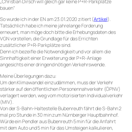
„Christian Dirsch will gleich gar keine P+R-Parkplätze
bauen“
So wurde ich in der EN am 23.01.2020 zitiert (
Artikel
).
Tatsächlich habe ich meine jahrelange Forderung
erneuert, man möge doch bitte die Erhebungsdaten des
VGN vorstellen, die Grundlage für das Errichten
zusätzlicher P+R-Parkplätze sind.
Denn ich bezeifle die Notwendigkeit und vor allem die
Sinnhaftigkeit einer Erweiterung der P+R-Anlage
angesichts einer dringend nötigen Verkehrswende.
Meine Überlegungen dazu:
Um den Klimawandel einzudämmen, muss der Verkehr
stärker auf den öffentlichen Personennahverkehr (ÖPNV)
verlagert werden, weg vom motorisierten Individualverkehr
(MIV).
Von der S-Bahn-Haltestelle Bubenreuth fährt die S-Bahn 2
mal pro Stunde in 30 min zum Nürnberger Hauptbahnhof.
Würde ein Pendler aus Bubenreuth 5 min für die Anfahrt
mit dem Auto und 5 min für das Umsteigen kalkulieren,