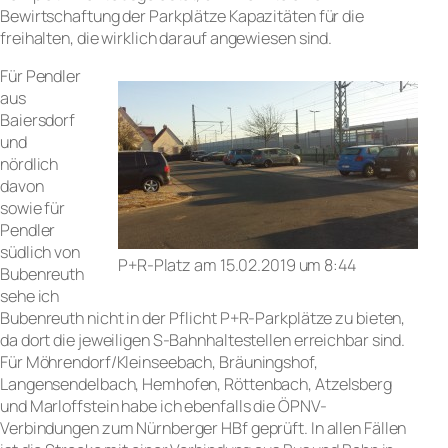
Bewirtschaftung der Parkplätze Kapazitäten für die
freihalten, die wirklich darauf angewiesen sind.
Für Pendler
aus
Baiersdorf
und
nördlich
davon
sowie für
Pendler
südlich von
P+R-Platz am 15.02.2019 um 8:44
Bubenreuth
sehe ich
Bubenreuth nicht in der Pflicht P+R-Parkplätze zu bieten,
da dort die jeweiligen S-Bahnhaltestellen erreichbar sind.
Für Möhrendorf/Kleinseebach, Bräuningshof,
Langensendelbach, Hemhofen, Röttenbach, Atzelsberg
und Marloffstein habe ich ebenfalls die ÖPNV-
Verbindungen zum Nürnberger HBf geprüft. In allen Fällen