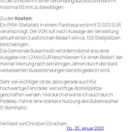
ist die Strecke mit einer Verbindung aus Bus und Bahn in
maximal 65 min zu bewältigen.
Zu den
Kosten
:
Ein PKW-Stellplatz in einem Parkhaus wird mit 12.000 EUR
veranschlagt. Der VGN soll nach Aussage der Verwaltung
aktuell einen zusätzlichen Bedarf von ca. 100 Stellplätzen
bescheinigen.
Die Gemeinde Bubenreuth wird demnächst also eine
Ausgabe von 1,2 Mio EUR beschliessen für einen Bedarf, der
meiner Meinung nach seit einigen Jahren durch die stark
verbesserten Busverbindungen bereits gedeckt wird.
Sehr viel wichtiger ist es, dass gerade auch für
hochwertige Fahrräder vernünftige Abstellplätze
geschaffen werden. Hierdurch erwarte ich auch durch
Pedelec-Fahrer eine stärkere Nutzung des Bubenreuther
S-Bahnhalts.
Verfasst von
Christian Dirsch
am
Do., 23. Januar 2020