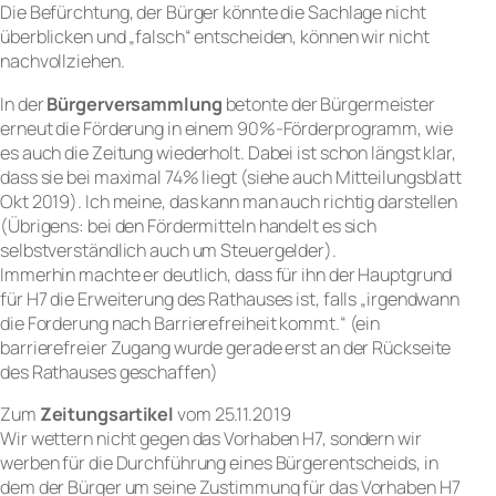
Die Befürchtung, der Bürger könnte die Sachlage nicht
überblicken und „falsch“ entscheiden, können wir nicht
nachvollziehen.
In der
Bürgerversammlung
betonte der Bürgermeister
erneut die Förderung in einem 90%-Förderprogramm, wie
es auch die Zeitung wiederholt. Dabei ist schon längst klar,
dass sie bei maximal 74% liegt (siehe auch Mitteilungsblatt
Okt 2019). Ich meine, das kann man auch richtig darstellen
(Übrigens: bei den Fördermitteln handelt es sich
selbstverständlich auch um Steuergelder).
Immerhin machte er deutlich, dass für ihn der Hauptgrund
für H7 die Erweiterung des Rathauses ist, falls „irgendwann
die Forderung nach Barrierefreiheit kommt.“ (ein
barrierefreier Zugang wurde gerade erst an der Rückseite
des Rathauses geschaffen)
Zum
Zeitungsartikel
vom 25.11.2019
Wir wettern nicht gegen das Vorhaben H7, sondern wir
werben für die Durchführung eines Bürgerentscheids, in
dem der Bürger um seine Zustimmung für das Vorhaben H7