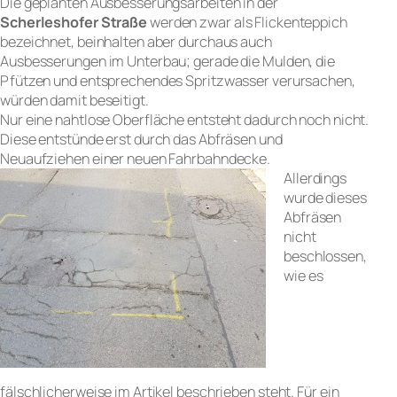
Die geplanten Ausbesserungsarbeiten in der
Scherleshofer Straße
werden zwar als Flickenteppich
bezeichnet, beinhalten aber durchaus auch
Ausbesserungen im Unterbau; gerade die Mulden, die
Pfützen und entsprechendes Spritzwasser verursachen,
würden damit beseitigt.
Nur eine nahtlose Oberfläche entsteht dadurch noch nicht.
Diese entstünde erst durch das Abfräsen und
Neuaufziehen einer neuen Fahrbahndecke.
Allerdings
wurde dieses
Abfräsen
nicht
beschlossen,
wie es
fälschlicherweise im Artikel beschrieben steht. Für ein