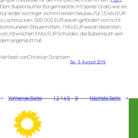
Dem Bubenreuther Bürgermeister mit seiner GroKo war es
nur leider wichtiger sich mit einem Neubau für 1,5 Mio EUR
zu schmücken. 500.000 EUR waren gefördert von nicht
kommunalen Steuermitteln, 1 Mio EUR waren die ersten
von inzwischen 5 Mio EUR Schulden, die Bubenreuth seit
dem angehäuft hat.
Verfasst von
Christian Dirsch
am
Sa., 3. August 2019
←
Vorherige Seite
1
2
3
4
5
…
9
Nächste Seite
→