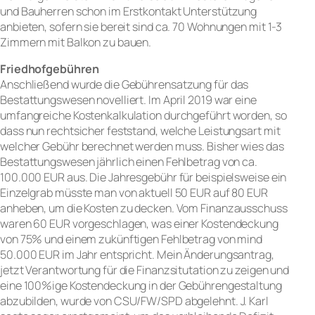
und Bauherren schon im Erstkontakt Unterstützung
anbieten, sofern sie bereit sind ca. 70 Wohnungen mit 1-3
Zimmern mit Balkon zu bauen.
Friedhofgebühren
Anschließend wurde die Gebührensatzung für das
Bestattungswesen novelliert. Im April 2019 war eine
umfangreiche Kostenkalkulation durchgeführt worden, so
dass nun rechtsicher feststand, welche Leistungsart mit
welcher Gebühr berechnet werden muss. Bisher wies das
Bestattungswesen jährlich einen Fehlbetrag von ca.
100.000 EUR aus. Die Jahresgebühr für beispielsweise ein
Einzelgrab müsste man von aktuell 50 EUR auf 80 EUR
anheben, um die Kosten zu decken. Vom Finanzausschuss
waren 60 EUR vorgeschlagen, was einer Kostendeckung
von 75% und einem zukünftigen Fehlbetrag von mind
50.000 EUR im Jahr entspricht. Mein Änderungsantrag,
jetzt Verantwortung für die Finanzsitutation zu zeigen und
eine 100%ige Kostendeckung in der Gebührengestaltung
abzubilden, wurde von CSU/FW/SPD abgelehnt. J. Karl