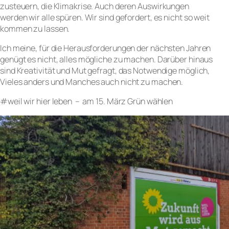
zusteuern, die Klimakrise. Auch deren Auswirkungen
werden wir alle spüren. Wir sind gefordert, es nicht so weit
kommen zu lassen.
Ich meine, für die Herausforderungen der nächsten Jahren
genügt es nicht, alles mögliche zu machen. Darüber hinaus
sind Kreativität und Mut gefragt, das Notwendige möglich,
Vieles anders und Manches auch nicht zu machen.
#weil wir hier leben – am 15. März Grün wählen