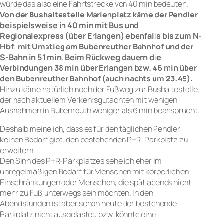
würde das also eine Fahrtstrecke von 40 min bedeuten.
Von der Bushaltestelle Marienplatz käme der Pendler
beispielsweise in 40 min mit Bus und
Regionalexpress (über Erlangen) ebenfalls bis zum N-
Hbf; mit Umstieg am Bubenreuther Bahnhof und der
S-Bahn in 51 min. Beim Rückweg dauern die
Verbindungen 38 min über Erlangen bzw. 46 min über
den Bubenreuther Bahnhof (auch nachts um 23:49).
Hinzu käme natürlich noch der Fußweg zur Bushaltestelle,
der nach aktuellem Verkehrsgutachten mit wenigen
Ausnahmen in Bubenreuth weniger als 6 min beansprucht.
Deshalb meine ich, dass es für den täglichen Pendler
keinen Bedarf gibt, den bestehenden P+R-Parkplatz zu
erweitern.
Den Sinn des P+R-Parkplatzes sehe ich eher im
unregelmäßigen Bedarf für Menschen mit körperlichen
Einschränkungen oder Menschen, die spät abends nicht
mehr zu Fuß unterwegs sein möchten. In den
Abendstunden ist aber schon heute der bestehende
Parkplatz nicht ausgelastet, bzw. könnte eine