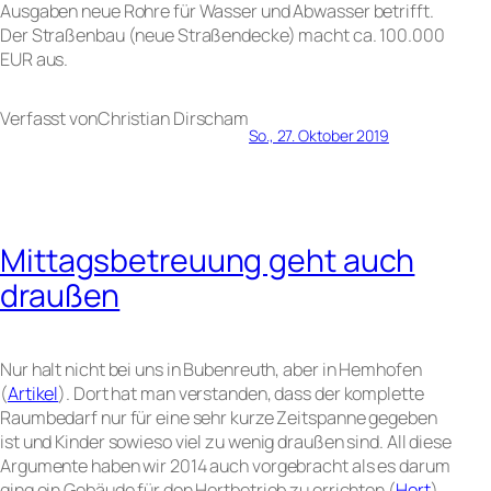
Ausgaben neue Rohre für Wasser und Abwasser betrifft.
Der Straßenbau (neue Straßendecke) macht ca. 100.000
EUR aus.
Verfasst von
Christian Dirsch
am
So., 27. Oktober 2019
Mittagsbetreuung geht auch
draußen
Nur halt nicht bei uns in Bubenreuth, aber in Hemhofen
(
Artikel
). Dort hat man verstanden, dass der komplette
Raumbedarf nur für eine sehr kurze Zeitspanne gegeben
ist und Kinder sowieso viel zu wenig draußen sind. All diese
Argumente haben wir 2014 auch vorgebracht als es darum
ging ein Gebäude für den Hortbetrieb zu errichten (
Hort
).