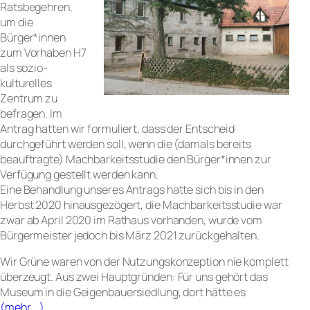
Ratsbegehren,
um die
Bürger*innen
zum Vorhaben H7
als sozio-
kulturelles
Zentrum zu
befragen. Im
Antrag hatten wir formuliert, dass der Entscheid
durchgeführt werden soll, wenn die (damals bereits
beauftragte) Machbarkeitsstudie den Bürger*innen zur
Verfügung gestellt werden kann.
Eine Behandlung unseres Antrags hatte sich bis in den
Herbst 2020 hinausgezögert, die Machbarkeitsstudie war
zwar ab April 2020 im Rathaus vorhanden, wurde vom
Bürgermeister jedoch bis März 2021 zurückgehalten.
Wir Grüne waren von der Nutzungskonzeption nie komplett
überzeugt. Aus zwei Hauptgründen: Für uns gehört das
Museum in die Geigenbauersiedlung, dort hätte es
(mehr …)