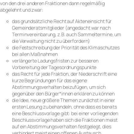
von den drei anderen Fraktionen dann regelmäßig
abgelehnt und zwar:
das grundsätzliche Recht auf Akteneinsicht für
Gemeinderatsmitglieder (angedacht war nach
Terminvereinbarung, z.B. auch Sammeltermine, um
die Verwaltung nicht zu überfordern)
die Festschreibung der Priorität des Klimaschutzes
bei allen Maßnahmen
verlängerte Ladungsfristen zur besseren
Vorbereitung der Tagesordnungspunkte
das Recht für jede Fraktion, der Niederschrift eine
kurze Begründungen für das eigene
Abstimmungsverhalten beizufügen, um sich
gegenüber den Bürger*innen erklären zu können
die Idee, neue größere Themen zunächst in einer
ersten Lesung zu behandeln, ohne dass es bereits
eine Beschlussvorlage gibt: bei einer vorliegenden
Beschlussvorlage haben sich die Fraktionen meist
auf ein Abstimmungsverhalten festgelegt, dies
verhindert meist einen offenen Austausch