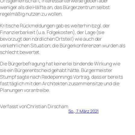
Ortsgemeinschaft, interessanterweise geben aber
weniger als die Hälfte an, das Bürgerzentrum selbst
regelmäßig nutzen zu wollen.
Kritische Rückmeldungen gab es weiterhin bzgl. der
Finanzierbarkeit (u.a. Folgekosten), der Lage (sie
bevorzugt den nördlichen Ortsteil) wie auch der
verkehrlichen Situation; die Bürgerkonferenzen wurden als
schlecht bewertet.
Die Bürgerbefragung hat keinerlei bindende Wirkung wie
sie ein Bürgerentscheid gehabt hätte. Bürgermeister
Stumpf sagte nach Redepennings Vortrag, dass er bereits
fast täglich mit den Architekten zusammensitze und die
Planungen vorantreibe.
Verfasst von
Christian Dirsch
am
So., 7. März 2021