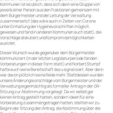
Kommunen ist es üblich, dass sich dann eine Gruppe von
jeweils einer Person aus den Fraktionen gemeinsam mit
dem Bürgermeister und der Leitung der Verwaltung
zusammensetzt (das wäre auch in Zeiten von Corona
unter Einhaltung der Hygienevorschriften möglich
gewesen und fand in anderen Kommunen auch statt), die
Vorschläge diskutiert und Kompromissmöglichkeiten
auslotet.
Dieser Wunsch wurde gegenüber dem Bürgermeister
kommuniziert (in der letzten Legislaturperiode fanden
Vorberatungen in dieser Form statt) und Norbert Stumpf
hatte auch seine Bereitschaft dazu signalisiert. Aber dann
war davon plötzlich keine Rede mehr. Stattdessen wurden
unsere Änderungsvorschläge vom Bürgermeister und der
Verwaltung eigenmächtig als formeller Antrag in der GR-
Sitzung zur Abstimmung vorgelegt. Da wir selbst gar
keinen Antrag gestellt hatten, sondern Ideen für eine
Vorberatung zusammengetragen hatten, stellten wir zu
Beginn der Sitzung den Antrag, die Abstimmung über die