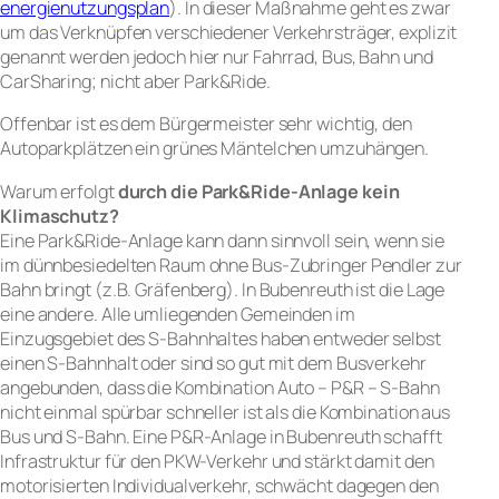
energienutzungsplan
). In dieser Maßnahme geht es zwar
um das Verknüpfen verschiedener Verkehrsträger, explizit
genannt werden jedoch hier nur Fahrrad, Bus, Bahn und
CarSharing; nicht aber Park&Ride.
Offenbar ist es dem Bürgermeister sehr wichtig, den
Autoparkplätzen ein grünes Mäntelchen umzuhängen.
Warum erfolgt
durch die Park&Ride-Anlage kein
Klimaschutz?
Eine Park&Ride-Anlage kann dann sinnvoll sein, wenn sie
im dünnbesiedelten Raum ohne Bus-Zubringer Pendler zur
Bahn bringt (z.B. Gräfenberg). In Bubenreuth ist die Lage
eine andere. Alle umliegenden Gemeinden im
Einzugsgebiet des S-Bahnhaltes haben entweder selbst
einen S-Bahnhalt oder sind so gut mit dem Busverkehr
angebunden, dass die Kombination Auto – P&R – S-Bahn
nicht einmal spürbar schneller ist als die Kombination aus
Bus und S-Bahn. Eine P&R-Anlage in Bubenreuth schafft
Infrastruktur für den PKW-Verkehr und stärkt damit den
motorisierten Individualverkehr, schwächt dagegen den