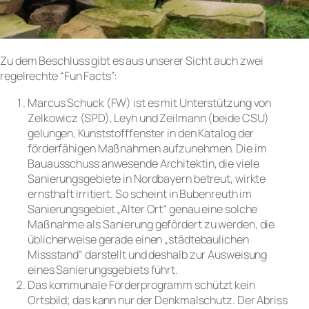
Zu dem Beschluss gibt es aus unserer Sicht auch zwei
regelrechte “Fun Facts”:
Marcus Schuck (FW) ist es mit Unterstützung von
Zelkowicz (SPD), Leyh und Zeilmann (beide CSU)
gelungen, Kunststofffenster in den Katalog der
förderfähigen Maßnahmen aufzunehmen. Die im
Bauausschuss anwesende Architektin, die viele
Sanierungsgebiete in Nordbayern betreut, wirkte
ernsthaft irritiert. So scheint in Bubenreuth im
Sanierungsgebiet „Alter Ort“ genau eine solche
Maßnahme als Sanierung gefördert zu werden, die
üblicherweise gerade einen „städtebaulichen
Missstand“ darstellt und deshalb zur Ausweisung
eines Sanierungsgebiets führt.
Das kommunale Förderprogramm schützt kein
Ortsbild; das kann nur der Denkmalschutz. Der Abriss