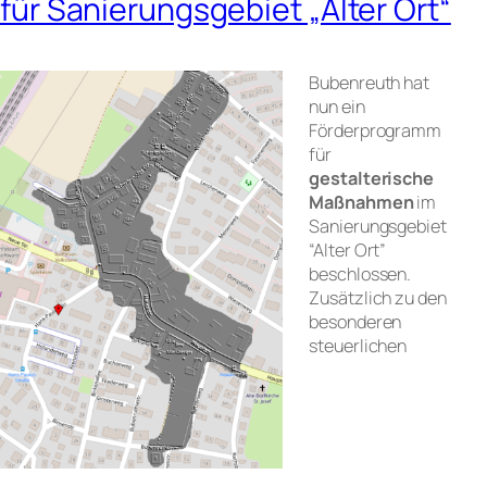
für Sanierungsgebiet „Alter Ort“
Bubenreuth hat
nun ein
Förderprogramm
für
gestalterische
Maßnahmen
im
Sanierungsgebiet
“Alter Ort”
beschlossen.
Zusätzlich zu den
besonderen
steuerlichen