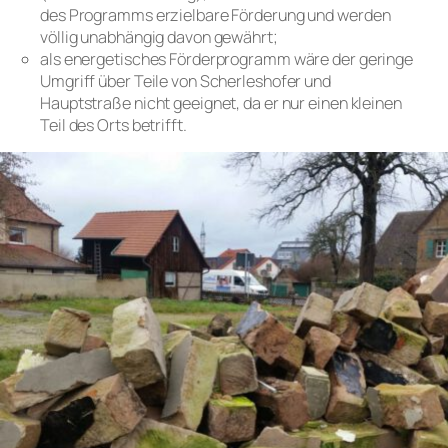
des Programms erzielbare Förderung und werden
völlig unabhängig davon gewährt;
als energetisches Förderprogramm wäre der geringe
Umgriff über Teile von Scherleshofer und
Hauptstraße nicht geeignet, da er nur einen kleinen
Teil des Orts betrifft.