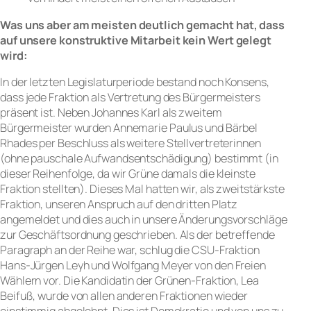
Was uns aber am meisten deutlich gemacht hat, dass
auf unsere konstruktive Mitarbeit kein Wert gelegt
wird:
In der letzten Legislaturperiode bestand noch Konsens,
dass jede Fraktion als Vertretung des Bürgermeisters
präsent ist. Neben Johannes Karl als zweitem
Bürgermeister wurden Annemarie Paulus und Bärbel
Rhades per Beschluss als weitere Stellvertreterinnen
(ohne pauschale Aufwandsentschädigung) bestimmt (in
dieser Reihenfolge, da wir Grüne damals die kleinste
Fraktion stellten). Dieses Mal hatten wir, als zweitstärkste
Fraktion, unseren Anspruch auf den dritten Platz
angemeldet und dies auch in unsere Änderungsvorschläge
zur Geschäftsordnung geschrieben. Als der betreffende
Paragraph an der Reihe war, schlug die CSU-Fraktion
Hans-Jürgen Leyh und Wolfgang Meyer von den Freien
Wählern vor. Die Kandidatin der Grünen-Fraktion, Lea
Beifuß, wurde von allen anderen Fraktionen wieder
einstimmig abgelehnt. Dies ist Demokratie und von uns zu