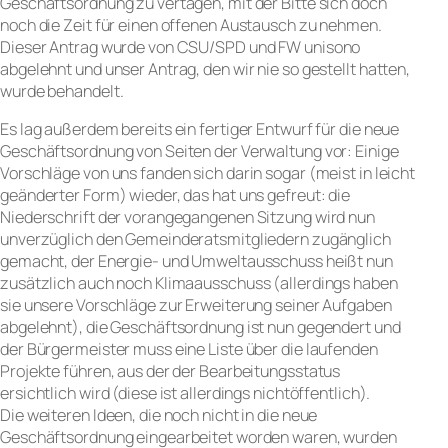
Geschäftsordnung zu vertagen, mit der Bitte sich doch
noch die Zeit für einen offenen Austausch zu nehmen.
Dieser Antrag wurde von CSU/SPD und FW unisono
abgelehnt und unser Antrag, den wir nie so gestellt hatten,
wurde behandelt.
Es lag außerdem bereits ein fertiger Entwurf für die neue
Geschäftsordnung von Seiten der Verwaltung vor: Einige
Vorschläge von uns fanden sich darin sogar (meist in leicht
geänderter Form) wieder, das hat uns gefreut: die
Niederschrift der vorangegangenen Sitzung wird nun
unverzüglich den Gemeinderatsmitgliedern zugänglich
gemacht, der Energie- und Umweltausschuss heißt nun
zusätzlich auch noch Klimaausschuss (allerdings haben
sie unsere Vorschläge zur Erweiterung seiner Aufgaben
abgelehnt), die Geschäftsordnung ist nun gegendert und
der Bürgermeister muss eine Liste über die laufenden
Projekte führen, aus der der Bearbeitungsstatus
ersichtlich wird (diese ist allerdings nichtöffentlich).
Die weiteren Ideen, die noch nicht in die neue
Geschäftsordnung eingearbeitet worden waren, wurden