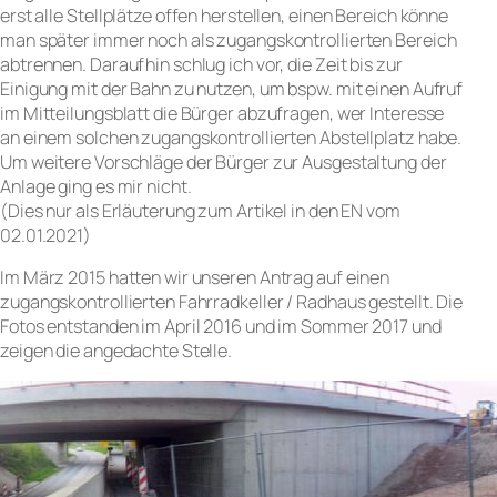
erst alle Stellplätze offen herstellen, einen Bereich könne
man später immer noch als zugangskontrollierten Bereich
abtrennen. Daraufhin schlug ich vor, die Zeit bis zur
Einigung mit der Bahn zu nutzen, um bspw. mit einen Aufruf
im Mitteilungsblatt die Bürger abzufragen, wer Interesse
an einem solchen zugangskontrollierten Abstellplatz habe.
Um weitere Vorschläge der Bürger zur Ausgestaltung der
Anlage ging es mir nicht.
(Dies nur als Erläuterung zum Artikel in den EN vom
02.01.2021)
Im März 2015 hatten wir unseren Antrag auf einen
zugangskontrollierten Fahrradkeller / Radhaus gestellt. Die
Fotos entstanden im April 2016 und im Sommer 2017 und
zeigen die angedachte Stelle.