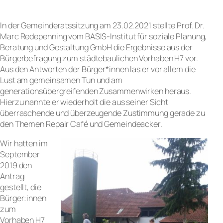
In der Gemeinderatssitzung am 23.02.2021 stellte Prof. Dr.
Marc Redepenning vom BASIS-Institut für soziale Planung,
Beratung und Gestaltung GmbH die Ergebnisse aus der
Bürgerbefragung zum städtebaulichen Vorhaben H7 vor.
Aus den Antworten der Bürger*innen las er vor allem die
Lust am gemeinsamen Tun und am
generationsübergreifenden Zusammenwirken heraus.
Hierzu nannte er wiederholt die aus seiner Sicht
überraschende und überzeugende Zustimmung gerade zu
den Themen Repair Café und Gemeindeacker.
Wir hatten im
September
2019 den
Antrag
gestellt, die
Bürger:innen
zum
Vorhaben H7