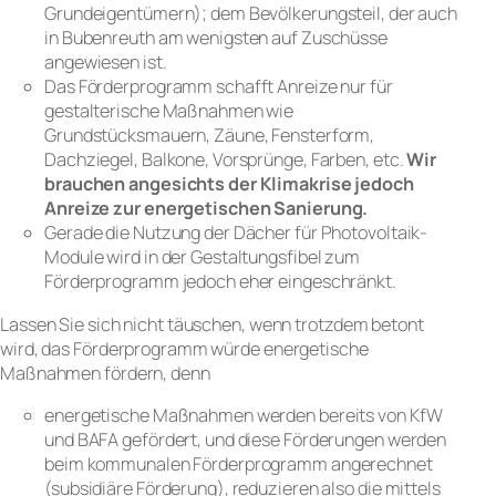
Grundeigentümern); dem Bevölkerungsteil, der auch
in Bubenreuth am wenigsten auf Zuschüsse
angewiesen ist.
Das Förderprogramm schafft Anreize nur für
gestalterische Maßnahmen wie
Grundstücksmauern, Zäune, Fensterform,
Dachziegel, Balkone, Vorsprünge, Farben, etc.
Wir
brauchen angesichts der Klimakrise jedoch
Anreize zur energetischen Sanierung.
Gerade die Nutzung der Dächer für Photovoltaik-
Module wird in der Gestaltungsfibel zum
Förderprogramm jedoch eher eingeschränkt.
Lassen Sie sich nicht täuschen, wenn trotzdem betont
wird, das Förderprogramm würde energetische
Maßnahmen fördern, denn
energetische Maßnahmen werden bereits von KfW
und BAFA gefördert, und diese Förderungen werden
beim kommunalen Förderprogramm angerechnet
(subsidiäre Förderung), reduzieren also die mittels