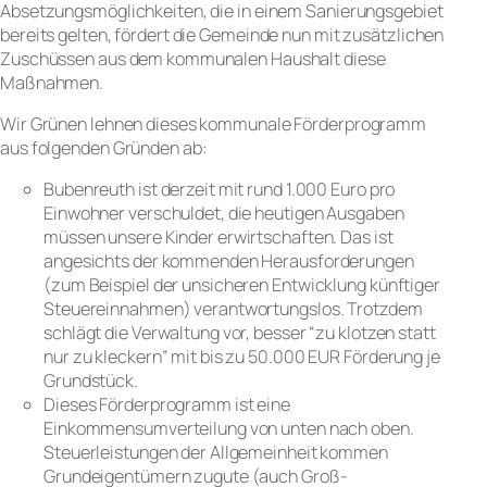
Absetzungsmöglichkeiten, die in einem Sanierungsgebiet
bereits gelten, fördert die Gemeinde nun mit zusätzlichen
Zuschüssen aus dem kommunalen Haushalt diese
Maßnahmen.
Wir Grünen lehnen dieses kommunale Förderprogramm
aus folgenden Gründen ab:
Bubenreuth ist derzeit mit rund 1.000 Euro pro
Einwohner verschuldet, die heutigen Ausgaben
müssen unsere Kinder erwirtschaften. Das ist
angesichts der kommenden Herausforderungen
(zum Beispiel der unsicheren Entwicklung künftiger
Steuereinnahmen) verantwortungslos. Trotzdem
schlägt die Verwaltung vor, besser “zu klotzen statt
nur zu kleckern” mit bis zu 50.000 EUR Förderung je
Grundstück.
Dieses Förderprogramm ist eine
Einkommensumverteilung von unten nach oben.
Steuerleistungen der Allgemeinheit kommen
Grundeigentümern zugute (auch Groß-