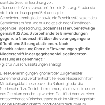
sieht die Geschäftsordnung vor:
„Der oder die Vorsitzende eröffnet die Sitzung. Er oder sie
stellt die ordnungsgemäße Ladung der
Gemeinderatsmitglieder sowie die Beschlussfähigkeit des
Gemeinderats fest und erkundigt sich nach Einwänden
gegen die Tagesordnung.
Sodann lässt er über etwaige
gemäß § 32 Abs. 3 vorbehandelte Einwendungen
gegen die Niederschrift über die vorangegangene
öffentliche Sitzung abstimmen. Nach
Beschlussfassung über die Einwendungen gilt die
Niederschrift in der gegebenenfalls geänderten
Fassung als genehmigt;
“
(gilt für Ausschusssitzungen analog)
Diese Genehmigungen ignoriert der Bürgemeister
zunehmend und veröffentlicht Teile der Niederschrift im
Mitteilungsblatt noch bevor die Ratsmitglieder die
Niederschrift zu Gesicht bekommen, also bevor sie durch
das Gremium genehmigt wurden. Das führt dann zu einer
entsprechenden Falschaussage auch im Mitteilungsblatt
und der Notwendigkeit zur dortigen Korrektur wie im