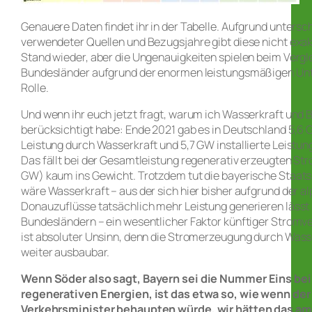
Genauere Daten findet ihr in der Tabelle. Aufgrund untersc
verwendeter Quellen und Bezugsjahre gibt diese nicht exak
Stand wieder, aber die Ungenauigkeiten spielen beim Vergl
Bundesländer aufgrund der enormen leistungsmäßigen Unt
Rolle.
Und wenn ihr euch jetzt fragt, warum ich Wasserkraft und 
berücksichtigt habe: Ende 2021 gab es in Deutschland 5,6 G
Leistung durch Wasserkraft und 5,7 GW installierte Leistun
Das fällt bei der Gesamtleistung regenerativ erzeugten Str
GW) kaum ins Gewicht. Trotzdem tut die bayerische Staatsr
wäre Wasserkraft – aus der sich hier bisher aufgrund der a
Donauzuflüsse tatsächlich mehr Leistung generieren lässt 
Bundesländern – ein wesentlicher Faktor künftiger Stromv
ist absoluter Unsinn, denn die Stromerzeugung durch Wass
weiter ausbaubar.
Wenn Söder also sagt, Bayern sei die Nummer Eins bei
regenerativen Energien, ist das etwa so, wie wenn de
Verkehrsminister behaupten würde, wir hätten das a