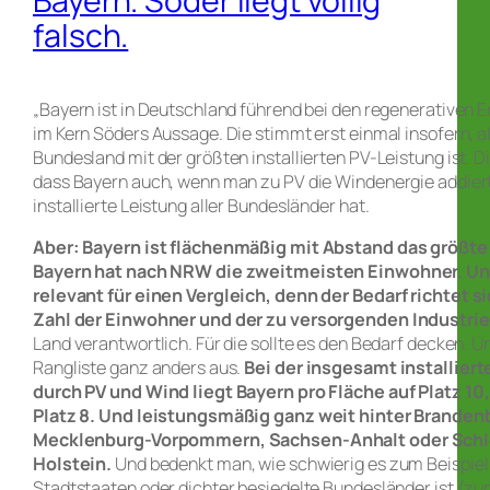
Bayern. Söder liegt völlig
falsch.
„Bayern ist in Deutschland führend bei den regenerativen En
im Kern Söders Aussage. Die stimmt erst einmal insofern, a
Bundesland mit der größten installierten PV-Leistung ist. Di
dass Bayern auch, wenn man zu PV die Windenergie addiert
installierte Leistung aller Bundesländer hat.
Aber: Bayern ist flächenmäßig mit Abstand das größt
Bayern hat nach NRW die zweitmeisten Einwohner. Und
relevant für einen Vergleich, denn der Bedarf richtet s
Zahl der Einwohner und der zu versorgenden Industrie
Land verantwortlich. Für die sollte es den Bedarf decken. Un
Rangliste ganz anders aus.
Bei der insgesamt installier
durch PV und Wind liegt Bayern pro Fläche auf Platz 10,
Platz 8. Und leistungsmäßig ganz weit hinter Branden
Mecklenburg-Vorpommern, Sachsen-Anhalt oder Sch
Holstein.
Und bedenkt man, wie schwierig es zum Beispiel 
Stadtstaaten oder dichter besiedelte Bundesländer ist (zu