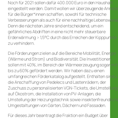
Noch für 2021 sollen dafür 400.000 Euro in den Haushalt
eingestellt werden. Damit wollen wir überzeugende Anreiz
für die Bürger*innen schaffen, sowohl für technische
Verbesserungen als auch für eine nachhaltige Lebensweise
Denn die nächsten Jahre sind entscheidend, um ein
gefährliches Abdriften in eine nicht mehr steuerbare
Erderwärmung > 1,5°C durch das Erreichen der Kipppunkte
zu verhindern.
Die Förderungen zielen auf die Bereiche Mobilität, Energie
(Wärme und Strom) und Biodiversität. Die Investitionen
sollen mit 40%, im Bereich der Wärmeerzeugung sogar mit
bis zu 60% gefördert werden. Wir haben dazu einen
umfangreichen Förderkatalog aufgestellt. Enthalten sind u.
die Anschaffung von Pedelecs und Lastenrädern, der
Zuschuss zu personalisierten VGN-Tickets, die Umstellung
auf Ökostrom, die Installation von PV-Anlagen, die
Umstellung der Heizungstechnik sowie insektenfreundlich
Umgestaltungen von Gärten, Dächern und Fassaden.
Für dieses Jahr beantragt die Fraktion ein Budget über