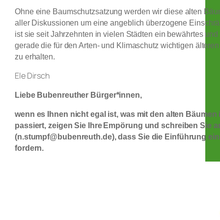
Ohne eine Baumschutzsatzung
werden wir diese alten B
äu
aller Diskussionen um eine angeblich überzogene Einsch
ist sie
seit Jahrzehnten
in vielen Städten
ein bewährtes und
gerade die für den Arten- und Klimaschutz wichtigen ältere
zu erhalten.
Ele Dirsch
L
iebe Bubenreuther Bürger*innen,
wenn es Ihnen nicht egal ist, was mit den alten Bäumen
passiert, zeigen Sie Ihr
e
Empörung
und schreiben Sie a
(n.stumpf@bubenreuth.de)
, dass Sie die Einführung e
fordern.