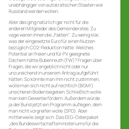
unabhängiger von autokratischen Staaten wie
Russland werden wollen.
Aber das ging natürlich gar nicht für die
anderen Mitglieder des Gemeinderates. Zu
vage waren ihnen die „Fakten“. Zu wenig klar,
was der eingesetzte Euro für einen Nutzen
bezüglich CO2-Reduktion hätte. Welches
Potential an freien und für PV geeignete
Dächern hätte Bubenreuth (FW)? Fragen über
Fragen, die wir angeblich nicht oder nur
unzureichend in unserem Antrag aufgeführt
hätten. So könnte man ihm nicht zustimmen,
wolle man sich nicht auf rechtlich (BGM!)
unsicheren Boden begeben. Schließlich wolle
man kein Gewerbe fördern. Außerdem würde
ja der Bund jetzt ein Programm auflegen, dem
man nicht vorgreifen wolle (SPD). Aber
mittlerweile zeigt sich: Das EEG-Osterpaket
„des Bundeswirtschaftsministeriums für die