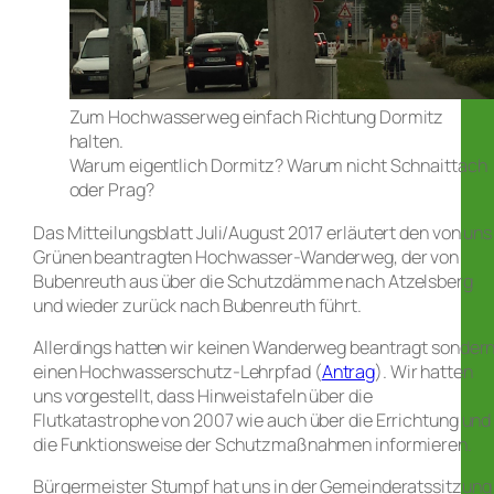
Zum Hochwasserweg einfach Richtung Dormitz
halten.
Warum eigentlich Dormitz? Warum nicht Schnaittach
oder Prag?
Das Mitteilungsblatt Juli/August 2017 erläutert den von uns
Grünen beantragten Hochwasser-Wanderweg, der von
Bubenreuth aus über die Schutzdämme nach Atzelsberg
und wieder zurück nach Bubenreuth führt.
Allerdings hatten wir keinen Wanderweg beantragt sonder
einen Hochwasserschutz-Lehrpfad (
Antrag
). Wir hatten
uns vorgestellt, dass Hinweistafeln über die
Flutkatastrophe von 2007 wie auch über die Errichtung und
die Funktionsweise der Schutzmaßnahmen informieren.
Bürgermeister Stumpf hat uns in der Gemeinderatssitzung