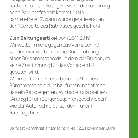
Rathauses ist, falls „irgendwann die Forderung
nach Barrierefreiheit kommt.“ (ein
barrierefreier Zugang wurde gerade erst an
der Rückseite des Rathauses geschaffen)
Zum
Zeitungsartikel
vom 25.11.2019
Wir wettern nicht gegen das Vorhaben H7,
sondern wir werben für die Durchführung
eines Bürgerentscheids, in dem der Bürger um
seine Zustimmung für das Vorhaben H7
gebeten wird.
Wenn ein Gemeinderat beschließt, einen
Bürgerentscheid durchzuführen, nennt man
das ein Ratsbegehren. Wir haben also keinen
„Antrag für ein Bürgerbegehren geschrieben“,
wie der Autor schreibt, sondern für ein
Ratsbegehren.
Verfasst von
Christian Dirsch
am
Mo., 25. November 2019