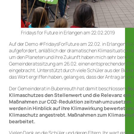
Fridays for Future in Erlangen am 22.02.2019
Auf der Demo #FridaysForFuture am 22.02. in Erlangen hab
aufgefordert, anläßlich der dramatischen Klimasituation d
um den Planeten und ihre Zukunft haben mich sehr berührt
Gemeinderatssitzung am 26.02. einen entsprechenden Drin
eingebracht. Unterstützt durch viele Schüler aus der Bube
das Wort ergriffen haben, gelang es, dass der Antrag an
Der Gemeinderat in Bubenreuth hat damit beschlossen:
Bu
Klimaschutzes den Stellenwert und die Relevanz ein, 
Maßnahmen zur CO2-Reduktion zeitnah umzusetzen. A
werden in Hinblick auf ihre Klimawirkung
bewertet und
Klimaschutz angestrebt. Maßnahmen zum Klimaschutz 
bearbeitet.
Vielen Dank an die Schüler und deren Eltern. Ihr wart eine 