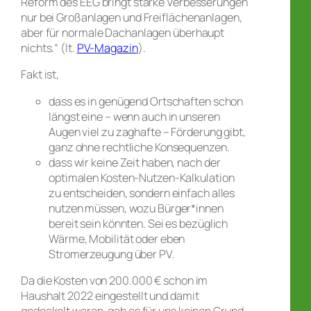
Reform des EEG bringt starke Verbesserungen
nur bei Großanlagen und Freiflächenanlagen,
aber für normale Dachanlagen überhaupt
nichts.“ (lt.
PV-Magazin
).
Fakt ist,
dass es in genügend Ortschaften schon
längst eine – wenn auch in unseren
Augen viel zu zaghafte – Förderung gibt,
ganz ohne rechtliche Konsequenzen.
dass wir keine Zeit haben, nach der
optimalen Kosten-Nutzen-Kalkulation
zu entscheiden, sondern einfach alles
nutzen müssen, wozu Bürger*innen
bereit sein könnten. Sei es bezüglich
Wärme, Mobilität oder eben
Stromerzeugung über PV.
Da die Kosten von 200.000 € schon im
Haushalt 2022 eingestellt und damit
gedeckelt waren, gab es für uns keinen Grund,