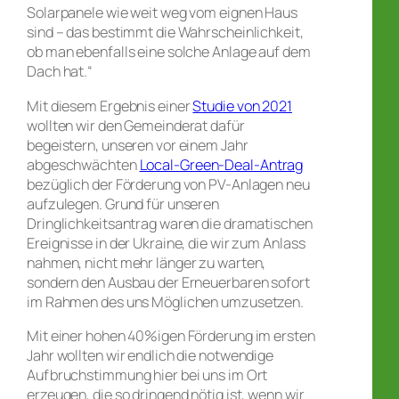
Solarpanele wie weit weg vom eignen Haus
sind – das bestimmt die Wahrscheinlichkeit,
ob man ebenfalls eine solche Anlage auf dem
Dach hat.“
Mit diesem Ergebnis einer
Studie von 2021
wollten wir den Gemeinderat dafür
begeistern, unseren vor einem Jahr
abgeschwächten
Local-Green-Deal-Antrag
bezüglich der Förderung von PV-Anlagen neu
aufzulegen. Grund für unseren
Dringlichkeitsantrag waren die dramatischen
Ereignisse in der Ukraine, die wir zum Anlass
nahmen, nicht mehr länger zu warten,
sondern den Ausbau der Erneuerbaren sofort
im Rahmen des uns Möglichen umzusetzen.
Mit einer hohen 40%igen Förderung im ersten
Jahr wollten wir endlich die notwendige
Aufbruchstimmung hier bei uns im Ort
erzeugen, die so dringend nötig ist, wenn wir