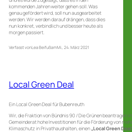
und es wurde zugesagt, dass es in den
kommenden Jahren weiter gehen soll. Was
genau gefördert wird, soll nun ausgearbeitet
werden. Wir werden darauf drängen, dass dies
nun konkret, verbindlich und besser heute als
morgen passiert.
Verfasst von
Lea Beifuß
am
Mi., 24. März 2021
Local Green Deal
Ein Local Green Deal für Bubenreuth
Wir, die Fraktion von Bündnis 90 / Die Grünen beantragen i
Gemeinderat hohe Investitionen für die Förderung von meh
Klimaschutz in Privathaushalten, einen
„Local Green Deal