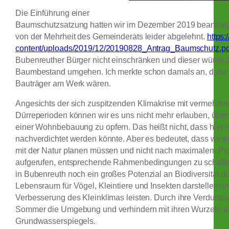
Die Einführung einer
Baumschutzsatzung hatten wir im Dezember 2019 beantragt
von der Mehrheit des Gemeinderats leider abgelehnt.
https
content/uploads/2019/12/20190828_Antrag_Baumschutz.pd
Bubenreuther Bürger nicht einschränken und dieser würde 
Baumbestand umgehen. Ich merkte schon damals an, dass leid
Bauträger am Werk wären.
Angesichts der sich zuspitzenden Klimakrise mit vermehrte
Dürreperioden können wir es uns nicht mehr
erlauben
, übe
einer Wohnbebauung zu o
pfern. Das heißt nicht, dass hier 
nachverdichtet werden könnte. Aber es bedeutet, dass wir e
mit der Natur planen müssen und nicht nach maximalem Prof
aufgerufen,
entsprechende
Rahmenbedingungen zu schaffen
in Bubenreuth
noch ein großes Potenzial an Biodiversität d
Lebensraum für Vögel, Kleintiere und Insekten
darstellen
un
Verbesserung des Kleinklimas leisten
.
Durch ihre Verdunstu
Sommer die Umgebung und verhindern mit ihren Wurzeln e
Grundwasserspiegels.