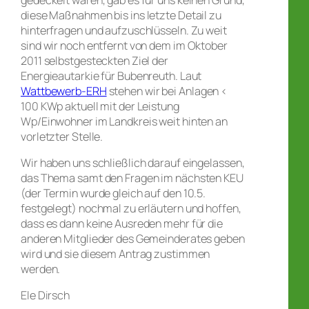
diese Maßnahmen bis ins letzte Detail zu
hinterfragen und aufzuschlüsseln. Zu weit
sind wir noch entfernt von dem im Oktober
2011 selbstgesteckten Ziel der
Energieautarkie für Bubenreuth. Laut
Wattbewerb-ERH
stehen wir bei Anlagen <
100 KWp aktuell mit der Leistung
Wp/Einwohner im Landkreis weit hinten an
vorletzter Stelle.
Wir haben uns schließlich darauf eingelassen,
das Thema samt den Fragen im nächsten KEU
(der Termin wurde gleich auf den 10.5.
festgelegt) nochmal zu erläutern und hoffen,
dass es dann keine Ausreden mehr für die
anderen Mitglieder des Gemeinderates geben
wird und sie diesem Antrag zustimmen
werden.
Ele Dirsch