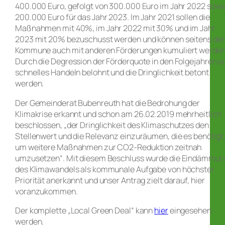
400.000 Euro, gefolgt von 300.000 Euro im Jahr 2022 sowi
200.000 Euro für das Jahr 2023. Im Jahr 2021 sollen die
Maßnahmen mit 40%, im Jahr 2022 mit 30% und im Jahr
2023 mit 20% bezuschusst werden und können seitens der
Kommune auch mit anderen Förderungen kumuliert werden
Durch die Degression der Förderquote in den Folgejahren so
schnelles Handeln belohnt und die Dringlichkeit betont
werden.
Der Gemeinderat Bubenreuth hat die Bedrohung der
Klimakrise erkannt und schon am 26.02.2019 mehrheitlich
beschlossen, „der Dringlichkeit des Klimaschutzes den
Stellenwert und die Relevanz einzuräumen, die es benötigt
um weitere Maßnahmen zur CO2-Reduktion zeitnah
umzusetzen“. Mit diesem Beschluss wurde die Eindämmun
des Klimawandels als kommunale Aufgabe von höchster
Priorität anerkannt und unser Antrag zielt darauf, hier
voranzukommen.
Der komplette „Local Green Deal“ kann
hier
eingesehen
werden.