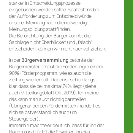
stärker in Entscheidungsprozesse
eingebunden werden sollte. Spätestens bei
der Aufforderung zum Entscheid würde
unserer Meinung nach die notwendige
Meinungsbildung stattfinden.
Die Befürchtung, der Bürger könnte die
Sachlage nicht überblicken und „falsch“
entscheiden, können wir nicht nachvollziehen.
In der
Bürgerversammlung
betonte der
Bürgermeister erneut die Förderung in einem
90%-Förderprogramm, wie es auch die
Zeitung wiederholt. Dabei ist schon längst
klar, dass sie bei maximal 74% liegt (siehe
auch Mitteilungsblatt Okt 2019). Ich meine,
das kann man auch richtig darstellen
(Übrigens: bei den Fördermitteln handelt es
sich selbstverständlich auch um
Steuergelder).
Immerhin machte er deutlich, dass für ihn der
Hauptgrund für H7 die Erweiterung des