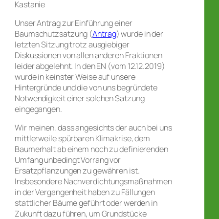
Kastanie
Unser Antrag zur Einführung einer
Baumschutzsatzung (
Antrag
) wurde in der
letzten Sitzung trotz ausgiebiger
Diskussionen von allen anderen Fraktionen
leider abgelehnt. In den EN (vom 12.12.2019)
wurde in keinster Weise auf unsere
Hintergründe und die von uns begründete
Notwendigkeit einer solchen Satzung
eingegangen.
Wir meinen, dass angesichts der auch bei uns
mittlerweile spürbaren Klimakrise, dem
Baumerhalt ab einem noch zu definierenden
Umfang unbedingt Vorrang vor
Ersatzpflanzungen zu gewähren ist.
Insbesondere Nachverdichtungsmaßnahmen
in der Vergangenheit haben zu Fällungen
stattlicher Bäume geführt oder werden in
Zukunft dazu führen, um Grundstücke