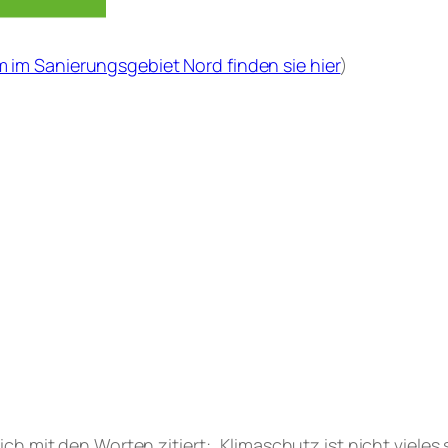
m Sanierungsgebiet Nord finden sie hier
)
ch mit den Worten zitiert: „Klimaschutz ist nicht vieles