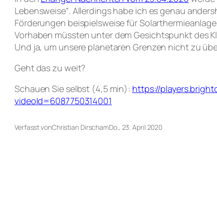
Lebensweise“. Allerdings habe ich es genau andersh
Förderungen beispielsweise für Solarthermieanlagen
Vorhaben müssten unter dem Gesichtspunkt des Kl
Und ja, um unsere planetaren Grenzen nicht zu übe
Geht das zu weit?
Schauen Sie selbst (4,5 min):
https://players.bri
videoId=6087750314001
Verfasst von
Christian Dirsch
am
Do., 23. April 2020