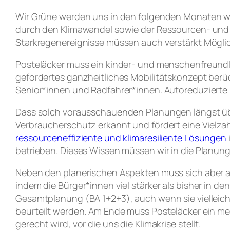
Wir Grüne werden uns in den folgenden Monaten we
durch den Klimawandel sowie der Ressourcen- un
Starkregenereignisse müssen auch verstärkt Mögli
Posteläcker muss ein kinder- und menschenfreundli
gefordertes ganzheitliches Mobilitätskonzept berück
Senior*innen und Radfahrer*innen. Autoreduzierte b
Dass solch vorausschauenden Planungen längst übe
Verbraucherschutz erkannt und fördert eine Vielz
ressourceneffiziente und klimaresiliente Lösungen
betrieben. Dieses Wissen müssen wir in die Planung
Neben den planerischen Aspekten muss sich aber 
indem die Bürger*innen viel stärker als bisher in
Gesamtplanung (BA 1+2+3), auch wenn sie vielleicht 
beurteilt werden. Am Ende muss Posteläcker ein m
gerecht wird, vor die uns die Klimakrise stellt.