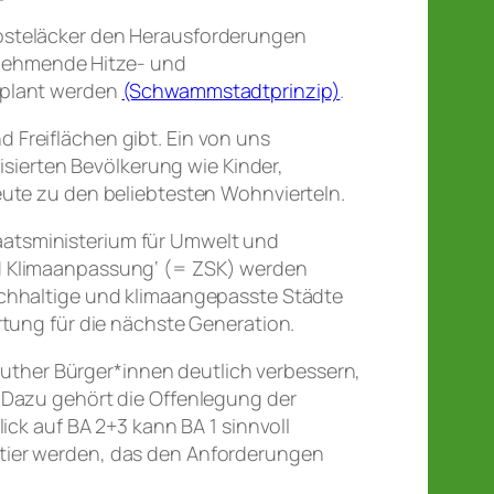
Posteläcker den Herausforderungen
nehmende Hitze- und
eplant werden
(Schwammstadtprinzip)
.
 Freiflächen gibt. Ein von uns
isierten Bevölkerung wie Kinder,
te zu den beliebtesten Wohnvierteln.
aatsministerium für Umwelt und
nd Klimaanpassung‘ (= ZSK) werden
achhaltige und klimaangepasste Städte
rtung für die nächste Generation.
ther Bürger*innen deutlich verbessern,
 Dazu gehört die Offenlegung der
ick auf BA 2+3 kann BA 1 sinnvoll
rtier werden, das den Anforderungen