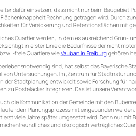
iter dafür einsetzen, dass nicht nur beim Baugebiet 
d Flächenknappheit Rechnung getragen wird. Durch zu
chkeiten für Versickerung und Retentionsflächen mit g
ches Quartier werden, in dem es ausreichend Grün- und
sichtigt in erster Linie die Bedürfnisse der nicht motor
zw. -freie Quartiere wie
Vauban in Freiburg
gehören heu
rlebensnotwendig sind, hat selbst das Bayerische St
ahl von Untersuchungen. Im ‚Zentrum für Stadtnatur u
in der Stadtplanung entwickelt sowie Forschung für n
en zu Posteläcker integrieren. Das ist unsere Verantwo
auch die Kommunikation der Gemeinde mit den Bubenreu
 den laufenden Planungsprozess mit eingebunden werden.
erst viele Jahre später umgesetzt wird. Denn nur mit Bl
enschenfreundliches und ökologisch verträgliches Qua